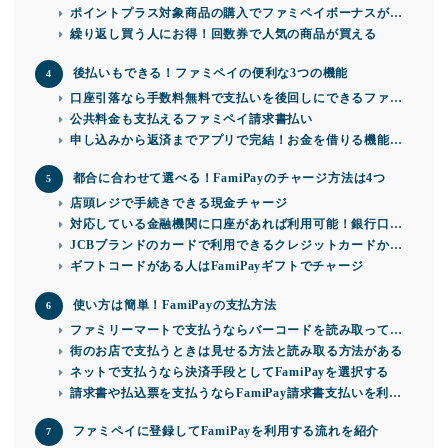
ポイントプラス対象商品の購入でファミペイボーナスがも
らえる
繰り返し買う人にお得！回数券で人気の商品が買える
後払いもできる！ファミペイの便利な3つの機能
口座引落なら手数料無料で支払いを後回しにできるファミ
ペイ翌月払い
公共料金も支払えるファミペイ請求書払い
申し込みから返済までアプリで完結！お金を借りる機能フ
ァミペイローン
都合に合わせて選べる！FamiPayのチャージ方法は4つ
店頭レジで手続きできる現金チャージ
対応している金融機関に口座があれば利用可能！銀行口座
からチャージ
JCBブランドのカードで利用できるクレジットカードから
チャージ
ギフトコードがある人はFamiPayギフトでチャージ
使い方は簡単！FamiPayの支払方法
ファミリーマートで支払うならバーコードを読み取っても
らうだけ
街のお店で支払うときは見せる方法と読み取る方法がある
ネットで支払うなら決済手段としてFamiPayを選択する
請求書や払込票を支払うならFamiPay請求書支払いを利用
する
ファミペイに登録してFamiPayを利用する流れを紹介