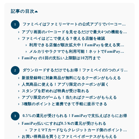
記事の目次
ファミペイはファミリーマートの公式アプリでバーコード
決済にも対応！スタンプ貯めてクーポンも使えるからお得
アプリ画面のバーコードを見せるだけで最大4つの機能を利
用できる
ファミペイはどこで使える？使える店舗を確認
利用できる店舗が順次拡大中！FamiPayを使える実店
舗
メルカリやラクマでも利用可能！ネットでFamiPayを
FamiPay の1回の支払い上限額は10万円まで
使える店舗
ダウンロードするだけでもお得！ファミペイの5つのメリッ
ト
新規登録時に対象商品が無料になるクーポンがもらえる
人気商品に使える！アプリ限定のクーポンが届く
スタンプを貯めれば特典が受け取れる
アプリ限定のゲームも！当たればクーポンがもらえる
3種類のポイントと連携できて手軽に提示できる
0.5%の還元が受けられる！FamiPayで支払えばさらにお得
FamiPay払いにすれば0.5％の還元が受けられる
ファミマTカードならクレジットカード側のポイントも
お買い得商品を買うとファミペイボーナスがもらえる
貯まる